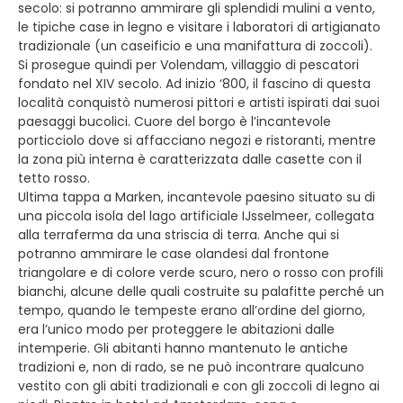
secolo: si potranno ammirare gli splendidi mulini a vento,
le tipiche case in legno e visitare i laboratori di artigianato
tradizionale (un caseificio e una manifattura di zoccoli).
Si prosegue quindi per Volendam, villaggio di pescatori
fondato nel XIV secolo. Ad inizio ‘800, il fascino di questa
località conquistò numerosi pittori e artisti ispirati dai suoi
paesaggi bucolici. Cuore del borgo è l’incantevole
porticciolo dove si affacciano negozi e ristoranti, mentre
la zona più interna è caratterizzata dalle casette con il
tetto rosso.
Ultima tappa a Marken, incantevole paesino situato su di
una piccola isola del lago artificiale IJsselmeer, collegata
alla terraferma da una striscia di terra. Anche qui si
potranno ammirare le case olandesi dal frontone
triangolare e di colore verde scuro, nero o rosso con profili
bianchi, alcune delle quali costruite su palafitte perché un
tempo, quando le tempeste erano all’ordine del giorno,
era l’unico modo per proteggere le abitazioni dalle
intemperie. Gli abitanti hanno mantenuto le antiche
tradizioni e, non di rado, se ne può incontrare qualcuno
vestito con gli abiti tradizionali e con gli zoccoli di legno ai