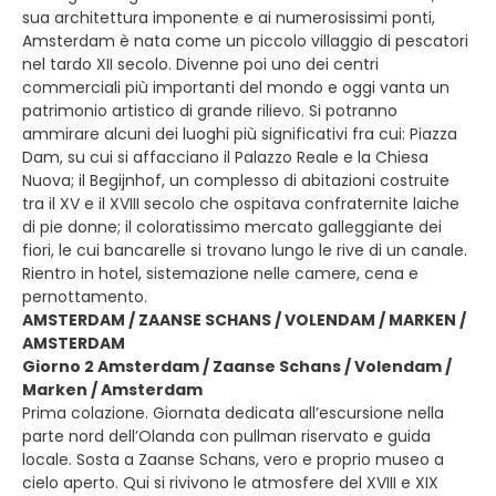
sua architettura imponente e ai numerosissimi ponti,
Amsterdam è nata come un piccolo villaggio di pescatori
nel tardo XII secolo. Divenne poi uno dei centri
commerciali più importanti del mondo e oggi vanta un
patrimonio artistico di grande rilievo. Si potranno
ammirare alcuni dei luoghi più significativi fra cui: Piazza
Dam, su cui si affacciano il Palazzo Reale e la Chiesa
Nuova; il Begijnhof, un complesso di abitazioni costruite
tra il XV e il XVIII secolo che ospitava confraternite laiche
di pie donne; il coloratissimo mercato galleggiante dei
fiori, le cui bancarelle si trovano lungo le rive di un canale.
Rientro in hotel, sistemazione nelle camere, cena e
pernottamento.
AMSTERDAM / ZAANSE SCHANS / VOLENDAM / MARKEN /
AMSTERDAM
Giorno 2 Amsterdam / Zaanse Schans / Volendam /
Marken / Amsterdam
Prima colazione. Giornata dedicata all’escursione nella
parte nord dell’Olanda con pullman riservato e guida
locale. Sosta a Zaanse Schans, vero e proprio museo a
cielo aperto. Qui si rivivono le atmosfere del XVIII e XIX